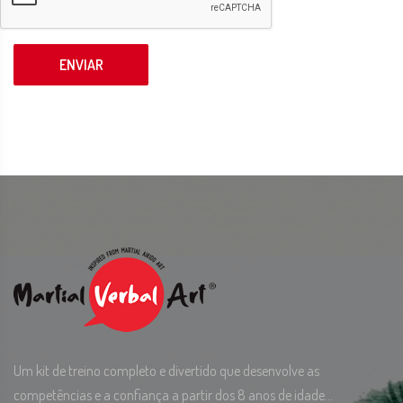
ENVIAR
Um kit de treino completo e divertido que desenvolve as
competências e a confiança a partir dos 8 anos de idade...